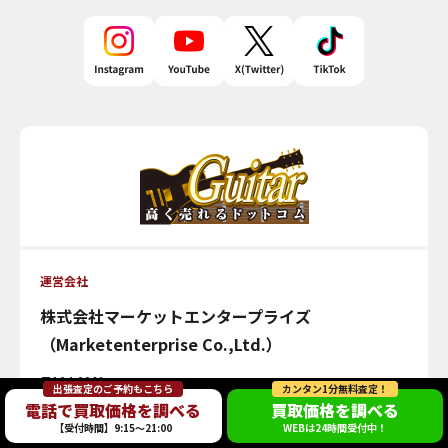
運営会社
株式会社マーケットエンタープライズ
（Marketenterprise Co.,Ltd.）
〒104-0061
出張査定のご予約もこちら
カンタン1分無料査定！
東京都中央区銀座1-10-6 銀座ファーストビル3階
電話で買取価格を調べる
買取価格を調べる
東京都公安委員会許可 第307730608365号
【受付時間】9:15～21:00
WEBは24時間受付中！