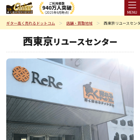
ご利用者数
940万人突破
MENU
（2025年6月時点）
ギター高く売れるドットコム
店舗・買取地域
西東京リユースセン
西東京
リユースセンター