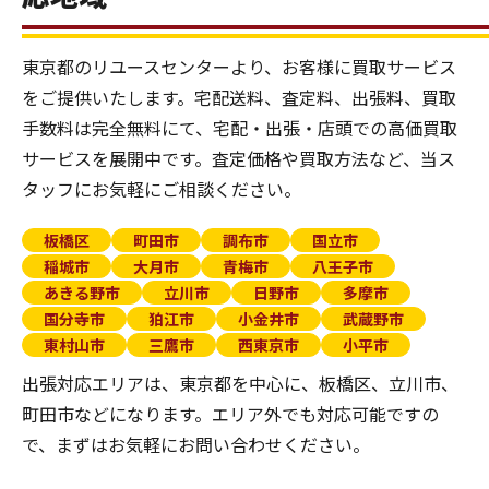
東京都のリユースセンターより、お客様に買取サービス
をご提供いたします。宅配送料、査定料、出張料、買取
手数料は完全無料にて、宅配・出張・店頭での高価買取
サービスを展開中です。査定価格や買取方法など、当ス
タッフにお気軽にご相談ください。
板橋区
町田市
調布市
国立市
稲城市
大月市
青梅市
八王子市
あきる野市
立川市
日野市
多摩市
国分寺市
狛江市
小金井市
武蔵野市
東村山市
三鷹市
西東京市
小平市
出張対応エリアは、東京都を中心に、板橋区、立川市、
町田市などになります。エリア外でも対応可能ですの
で、まずはお気軽にお問い合わせください。