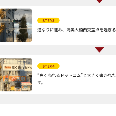
STEP.3
道なりに進み、清美大楠西交差点を過ぎる
STEP.4
“高く売れるドットコム”と大きく書かれ
す。