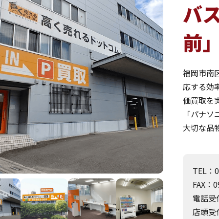
バ
前」
福岡市南
応する効
価買取を
「パナソ
大切な品
TEL：0
FAX：09
電話受付
店頭受付