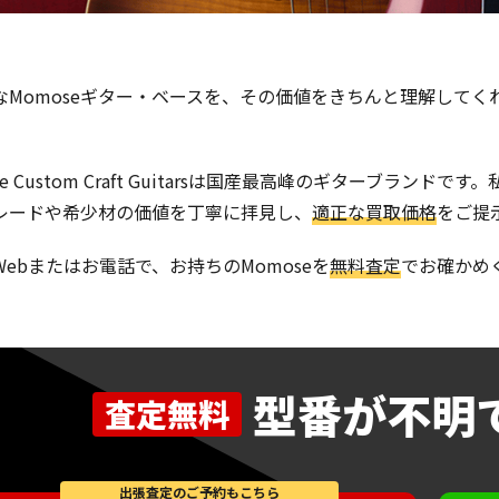
なMomoseギター・ベースを、その価値をきちんと理解して
se Custom Craft Guitarsは国産最高峰のギターブラン
レードや希少材の価値を丁寧に拝見し、
適正な買取価格
をご提
Webまたはお電話で、お持ちのMomoseを
無料査定
でお確かめ
型番が不明
査定無料
出張査定のご予約もこちら