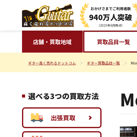
おかげさまで
ご利用者数
940万人突破
（2025年6月時点）
店舗・買取地域
買取品目一覧
ギター高く売れるドットコム
ギター買取品目一覧
Mo
M
選べる3つの買取方法
出張買取