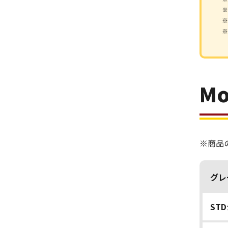
※
※
※
M
※商品
グレ
ST