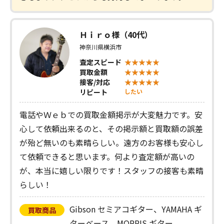
Ｈｉｒｏ様（40代）
神奈川県横浜市
査定スピード
買取金額
接客/対応
リピート
したい
電話やＷｅｂでの買取金額掲示が大変魅力です。安
心して依頼出来るのと、その掲示額と買取額の誤差
が殆ど無いのも素晴らしい。遠方のお客様も安心し
て依頼できると思います。何より査定額が高いの
が、本当に嬉しい限りです！スタッフの接客も素晴
らしい！
Gibson セミアコギター、YAMAHA ギ
買取商品
ターベース、MORRIS ギター