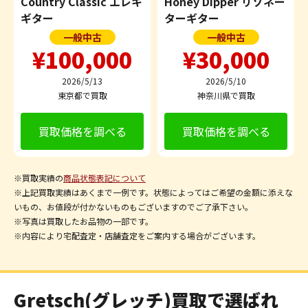
Country Classic エレキ
Honey Dipper リゾネー
ギター
ターギター
一般中古
一般中古
¥100,000
¥30,000
2026/5/13
2026/5/10
東京都で買取
神奈川県で買取
買取価格を調べる
買取価格を調べる
※買取実績の
商品状態表記について
※上記買取実績はあくまで一例です。状態によってはご希望の金額に添えな
いもの、お値段が付かないものもございますのでご了承下さい。
※写真は買取したお品物の一部です。
※内容により宅配査定・店舗査定をご案内する場合がございます。
Gretsch(グレッチ)買取で選ばれ