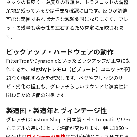
ネックの順反り・逆反りの有無や、トラスロッドの調整
余地が残っているかは重要な確認項目です。反りが調整
可能な範囲であれば大きな減額要因になりにくく、フレ
ットの残量も演奏性を左右するため査定に反映されま
す。
ピックアップ・ハードウェアの動作
FilterTronやDynasonicといったピックアップが正常に動
作するか、
Bigsbyトレモロ（ビブラート）ユニット
が問
題なく機能するかを確認します。ペグやブリッジのサ
ビ・劣化の程度も、グレッチらしいサウンドと演奏性に
関わるため評価の対象です。
製造国・製造年とヴィンテージ性
グレッチはCustom Shop・日本製・Electromaticといっ
たモデルの違いによって評価が変わります。特に1950〜
60年代の
ヴィンテージ個体
は希少価値が高く評価される