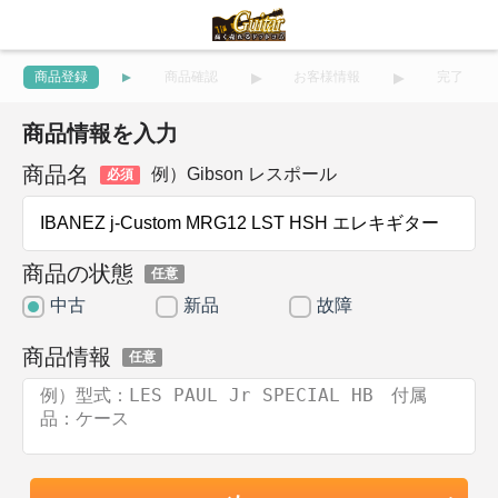
商品登録
商品確認
お客様情報
完了
商品情報を入力
商品名
例）Gibson レスポール
必須
商品の状態
任意
中古
新品
故障
商品情報
任意