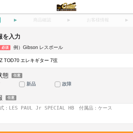
商品確認
お客様情報
報を入力
例）Gibson レスポール
必須
状態
任意
古
新品
故障
報
任意