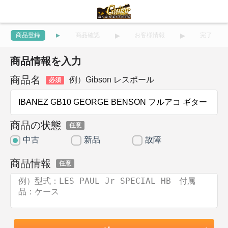
商品登録
商品確認
お客様情報
完了
商品情報を入力
商品名
例）Gibson レスポール
必須
商品の状態
任意
中古
新品
故障
商品情報
任意